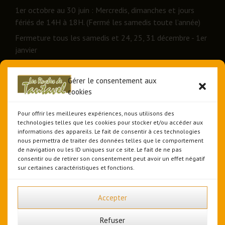
1er octobre au 30 juin : Mercredis, dimanches et jours
fériés de 14H à 18H. (Fermé les samedis toute l’année)
Fermeture tous les samedis et 24, 25, 31 décembre - 1er
janvier
Accessible aux groupes sur réservation tous les jours de
l’année.
Gérer le consentement aux
Tel. : 07.85.31.09.23 - André HUGUET APICULTEUR est
cookies
présent sur son étal de vente au pied du CASTILLET à
PERPIGNAN tous les samedis de 8H à 19H.
Pour offrir les meilleures expériences, nous utilisons des
technologies telles que les cookies pour stocker et/ou accéder aux
informations des appareils. Le fait de consentir à ces technologies
nous permettra de traiter des données telles que le comportement
de navigation ou les ID uniques sur ce site. Le fait de ne pas
consentir ou de retirer son consentement peut avoir un effet négatif
sur certaines caractéristiques et fonctions.
Partenaire du guide
Le Malin Gourmand
| Établissement
référencé dans le guide Trilingue
Euro-Séjours & Tourisme
en Pyrénées-Roussillon : Les ruches de Tautavel
Accepter
Refuser